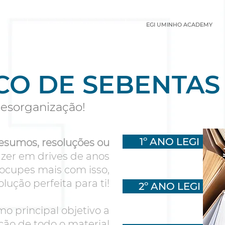
CIO
NEEGIUM|LG MINHO
EGI UMINHO ACADEMY
CO DE SEBENTAS
esorganização!
1º ANO LEGI
esumos, resoluções ou
zer em drives de anos
ocupes mais com isso,
lução perfeita para ti!
2º ANO LEGI
o principal objetivo a
ção de todo o material