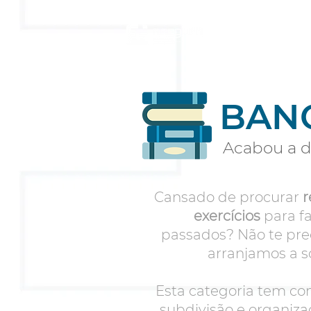
INÍ
BAN
Acabou a d
Cansado de procurar
r
exercícios
para fa
passados? Não te pre
arranjamos a so
Esta categoria tem com
subdivisão e organiza