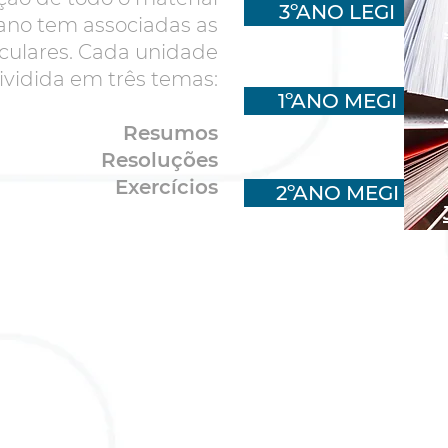
3ºANO LEGI
 ano tem associadas as
iculares. Cada unidade
dividida em três temas:
1ºANO MEGI
Resumos
Resoluções
Exercícios
2ºANO MEGI